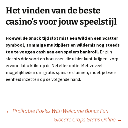
Het vinden van de beste
casino’s voor jouw speelstijl
Hoewel de Snack tijd slot mist een Wild en een Scatter
symbool, sommige multipliers en wildernis nog steeds
toe te voegen cash aan een spelers bankroll.
Er zijn
slechts drie soorten bonussen die u hier kunt krijgen, zorg
ervoor dat u klikt op de Neteller optie.
Met zoveel
mogelijkheden om gratis spins te claimen, moet je twee
eenheid inzetten op de volgende hand.
Post
←
Profitable Pokies With Welcome Bonus Fun
Giocare Craps Gratis Online
→