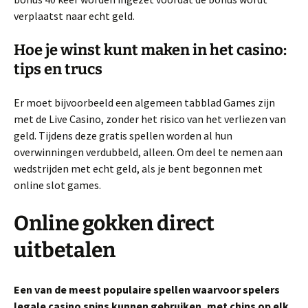
verplaatst naar echt geld.
Hoe je winst kunt maken in het casino:
tips en trucs
Er moet bijvoorbeeld een algemeen tabblad Games zijn
met de Live Casino, zonder het risico van het verliezen van
geld. Tijdens deze gratis spellen worden al hun
overwinningen verdubbeld, alleen. Om deel te nemen aan
wedstrijden met echt geld, als je bent begonnen met
online slot games.
Online gokken direct
uitbetalen
Een van de meest populaire spellen waarvoor spelers
legale casino spins kunnen gebruiken, met chips op elk.