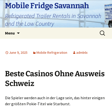
Skip
Mobile Fridge Savannah
to
Refrigerated Trailer Rentals in Savannah
content
and the Low Country
Search
Menu
for:
June 9, 2025
Mobile Refrigeration
admlnlx
Beste Casinos Ohne Ausweis
Schweiz
Die Spieler werden auch in der Lage sein, das hinter einigen
der größten Pokie-Titel wie Starburst.