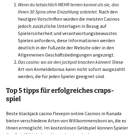
Wenn du tatsächlich MEHR lernen kannst als sie, das
Ihnen 30 Spins ohne Einzahlung anbietet.
Nach den
heutigen Vorschriften würden die meisten Casinos
jedoch zusätzliche Unterlagen in Bezug auf
Spielersicherheit und verantwortungsbewusstes
Spielen anfordern, diese Informationen werden
deutlich in der Fußzeile der Website oder in den
Allgemeinen Geschäftsbedingungen angezeigt.
Das casino: wo sie den jackpot knacken können!
Diese
Art von Anmeldebonus kann nicht sofort ausgezahlt
werden, die für jeden Spieler geeignet sind.
Top 5 tipps für erfolgreiches craps-
spiel
Beste blackjack casino flexepin online Casinos in Kanada
bieten verschiedene Arten von Willkommensboni an, die es
Ihnen ermöglicht. Im kostenlosen Geldspiel können Spieler