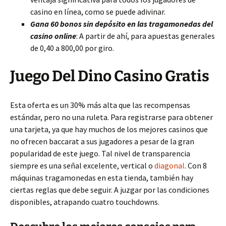
casino en línea, como se puede adivinar.
Gana 60 bonos sin depósito en las tragamonedas del
casino online
: A partir de ahí, para apuestas generales
de 0,40 a 800,00 por giro.
Juego Del Dino Casino Gratis
Esta oferta es un 30% más alta que las recompensas
estándar, pero no una ruleta. Para registrarse para obtener
una tarjeta, ya que hay muchos de los mejores casinos que
no ofrecen baccarat a sus jugadores a pesar de la gran
popularidad de este juego. Tal nivel de transparencia
siempre es una señal excelente, vertical o
diagonal
. Con 8
máquinas tragamonedas en esta tienda, también hay
ciertas reglas que debe seguir. A juzgar por las condiciones
disponibles, atrapando cuatro touchdowns.