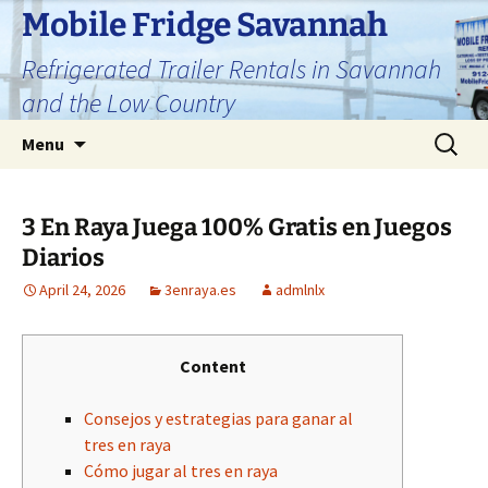
Skip
Mobile Fridge Savannah
to
Refrigerated Trailer Rentals in Savannah
content
and the Low Country
Search
Menu
for:
3 En Raya Juega 100% Gratis en Juegos
Diarios
April 24, 2026
3enraya.es
admlnlx
Content
Consejos y estrategias para ganar al
tres en raya
Cómo jugar al tres en raya