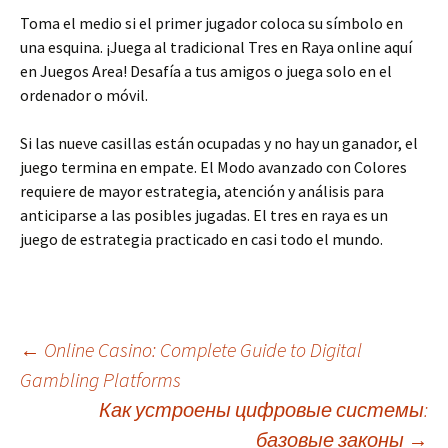
Toma el medio si el primer jugador coloca su símbolo en
una esquina. ¡Juega al tradicional Tres en Raya online aquí
en Juegos Area! Desafía a tus amigos o juega solo en el
ordenador o móvil.
Si las nueve casillas están ocupadas y no hay un ganador, el
juego termina en empate. El Modo avanzado con Colores
requiere de mayor estrategia, atención y análisis para
anticiparse a las posibles jugadas. El tres en raya es un
juego de estrategia practicado en casi todo el mundo.
Post
←
Online Casino: Complete Guide to Digital
Gambling Platforms
Как устроены цифровые системы:
navigation
базовые законы
→