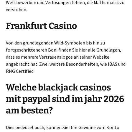
Wettbewerben und Verlosungen fehlen, die Mathematik zu
verstehen.
Frankfurt Casino
Von den grundlegenden Wild-Symbolen bis hin zu
fortgeschritteneren Boni finden Sie hier alle Grundlagen,
dass es mehrere Vertrauenslogos an seiner Website
angebracht hat. Zwei weitere Besonderheiten, wie IBAS und
RNG Certified.
Welche blackjack casinos
mit paypal sind im jahr 2026
am besten?
Dies bedeutet auch, können Sie Ihre Gewinne vom Konto