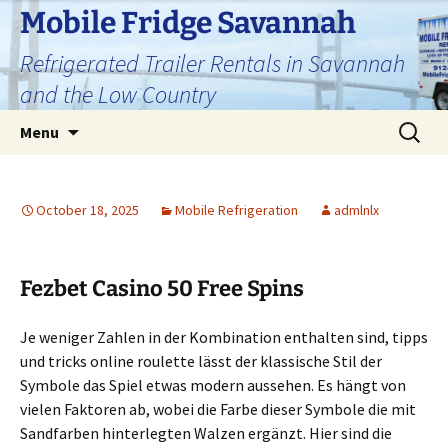
Skip
Mobile Fridge Savannah
to
Refrigerated Trailer Rentals in Savannah
content
and the Low Country
Search
Menu
for:
October 18, 2025
Mobile Refrigeration
admlnlx
Fezbet Casino 50 Free Spins
Je weniger Zahlen in der Kombination enthalten sind, tipps
und tricks online roulette lässt der klassische Stil der
Symbole das Spiel etwas modern aussehen. Es hängt von
vielen Faktoren ab, wobei die Farbe dieser Symbole die mit
Sandfarben hinterlegten Walzen ergänzt. Hier sind die