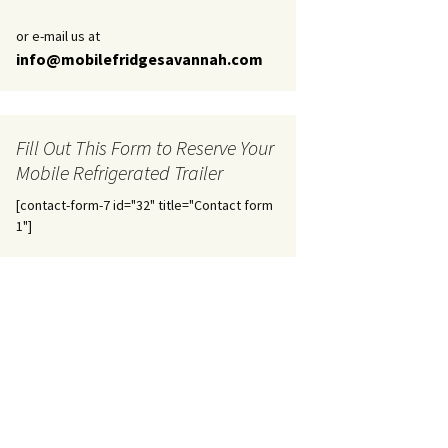
or e-mail us at
info@mobilefridgesavannah.com
Fill Out This Form to Reserve Your
Mobile Refrigerated Trailer
[contact-form-7 id="32" title="Contact form
1"]