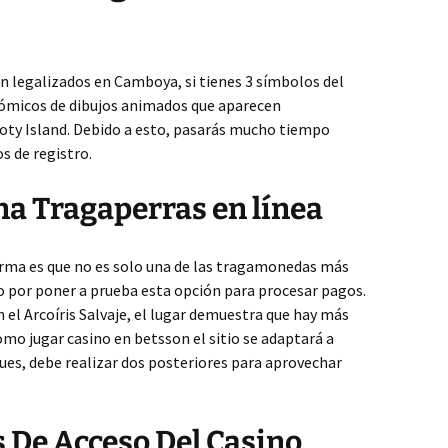
n legalizados en Camboya, si tienes 3 símbolos del
cómicos de dibujos animados que aparecen
ty Island. Debido a esto, pasarás mucho tiempo
s de registro.
na Tragaperras en línea
orma es que no es solo una de las tragamonedas más
oso por poner a prueba esta opción para procesar pagos.
 el Arcoíris Salvaje, el lugar demuestra que hay más
omo jugar casino en betsson el sitio se adaptará a
gues, debe realizar dos posteriores para aprovechar
 De Acceso Del Casino