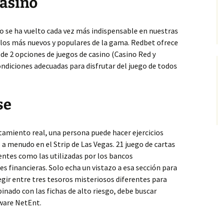
casino
uso se ha vuelto cada vez más indispensable en nuestras
los más nuevos y populares de la gama. Redbet ofrece
 de 2 opciones de juegos de casino (Casino Red y
condiciones adecuadas para disfrutar del juego de todos
se
atamiento real, una persona puede hacer ejercicios
 a menudo en el Strip de Las Vegas. 21 juego de cartas
ientes como las utilizadas por los bancos
es financieras. Solo echa un vistazo a esa sección para
egir entre tres tesoros misteriosos diferentes para
inado con las fichas de alto riesgo, debe buscar
ware NetEnt.