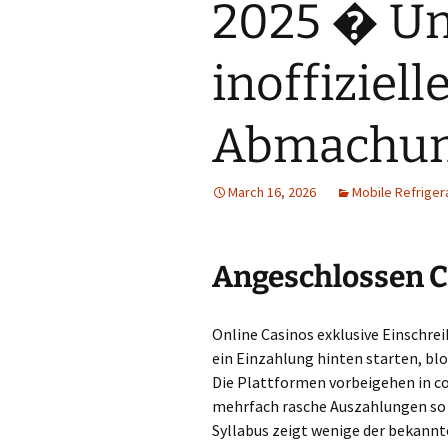
2025 � Uns
inoffiziell
Abmachu
March 16, 2026
Mobile Refriger
Angeschlossen C
Online Casinos exklusive Einschrei
ein Einzahlung hinten starten, blo
Die Plattformen vorbeigehen in c
mehrfach rasche Auszahlungen so 
Syllabus zeigt wenige der bekannt