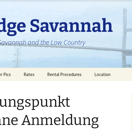
idge Savannah
n Savannah and the Low Country
er Pics
Rates
Rental Procedures
Location
nungspunkt
hne Anmeldung