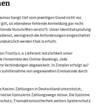
men
asinos hangt tief vom jeweiligen Grund nicht vor.
 gilt, sic ebendiese fehlende Anmeldung gar nicht
tende Vorschriften versto?t. Unser Identitatsprufung
dienst, wenngleich die Anforderungen eingeschaltet
ndsatzlich werden that is erfullt.
n Trustly o. a. Lieferant nutzlichkeit unser
e l’ensemble des Online-Bankings. Jede
lte Verbindungen abgewickelt. In Zimpler erfolgt au?
er zuhilfenahme von angewandten Einmalcode durch
ls Kasino-Zahlungen in Deutschland unterstutzt,
ernative lizenzierte Zahlungswege retour. Die Systeme
nschutz, Transaktionssicherheit weiters Spielerschutz