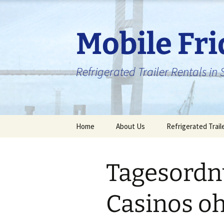
Skip
to
content
Mobile Fr
Refrigerated Trailer Rentals i
Home
About Us
Refrigerated Trail
Tagesord
Casinos o