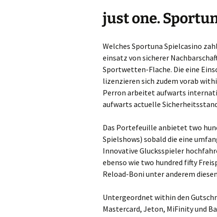
just one. Sportu
Welches Sportuna Spielcasino zah
einsatz von sicherer Nachbarschaf
Sportwetten-Flache. Die eine Einsc
lizenzieren sich zudem vorab wit
Perron arbeitet aufwarts internat
aufwarts actuelle Sicherheitsstan
Das Portefeuille anbietet two hund
Spielshows) sobald die eine umfa
Innovative Glucksspieler hochfah
ebenso wie two hundred fifty Frei
Reload-Boni unter anderem diesem
Untergeordnet within den Gutschri
Mastercard, Jeton, MiFinity und Ba