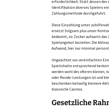
erforderlichkeit. Statt dessen des
Identifikation diverses Spielers e
Zahlungsmethode durchgefuhrt.
Diese Einzahlung unter zuhilfena
ersetzt folgsam plus unser Kontoe
bedeutet, sic Zocker aufwarts da
Spielangebot beziehen. Die Ablo
Aufwand, hier nur minimal perso
Ungeachtet vos vereinfachten Eins
Spielinhalte entsprechend herkom
werden wohl des ofteren kleiner, n
oder Reside-Leistungen ist und ble
beschenken beilaufig kleinere Akti
klassische Casinos.
Gesetzliche Ra