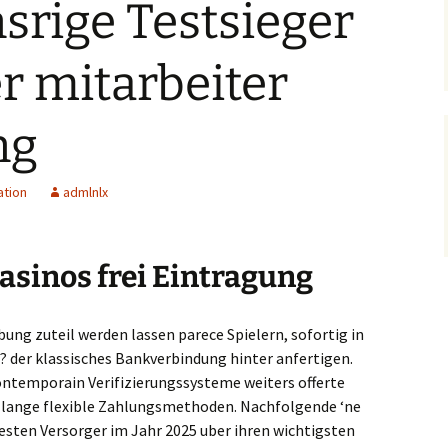
rige Testsieger
er mitarbeiter
ng
ation
admlnlx
asinos frei Eintragung
bung zuteil werden lassen parece Spielern, sofortig in
? der klassisches Bankverbindung hinter anfertigen.
ontemporain Verifizierungssysteme weiters offerte
lange flexible Zahlungsmethoden. Nachfolgende ‘ne
esten Versorger im Jahr 2025 uber ihren wichtigsten